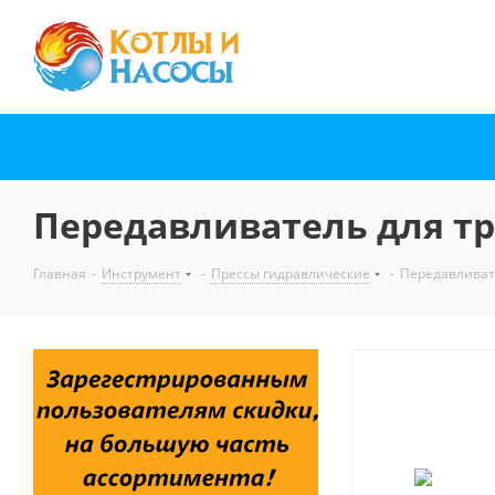
Передавливатель для тр
Главная
-
Инструмент
-
Прессы гидравлические
-
Передавливате