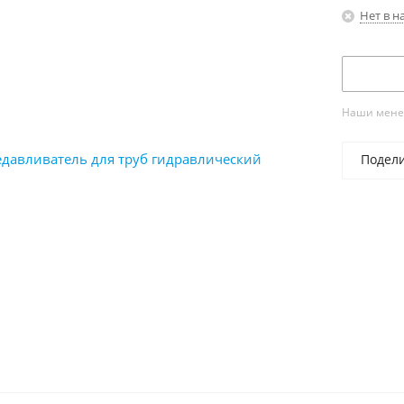
Нет в н
Наши менед
Подел