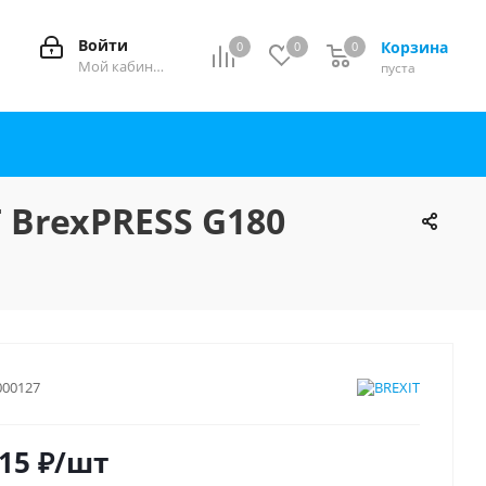
Войти
Корзина
0
0
0
0
Мой кабинет
пуста
 BrexPRESS G180
000127
115
₽
/шт