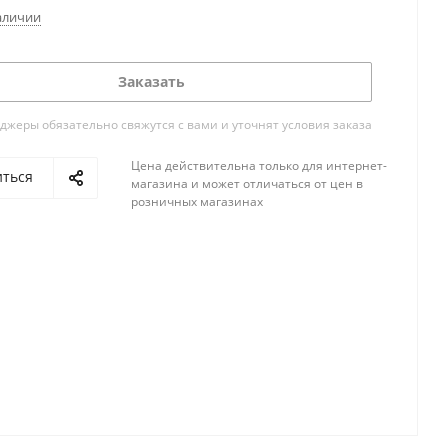
аличии
Заказать
жеры обязательно свяжутся с вами и уточнят условия заказа
Цена действительна только для интернет-
иться
магазина и может отличаться от цен в
розничных магазинах