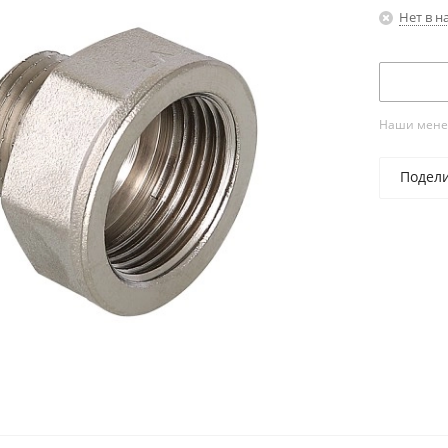
Нет в н
Наши менед
Подел