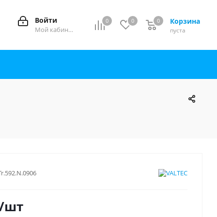
Войти
Корзина
0
0
0
0
Мой кабинет
пуста
Tr.592.N.0906
/шт