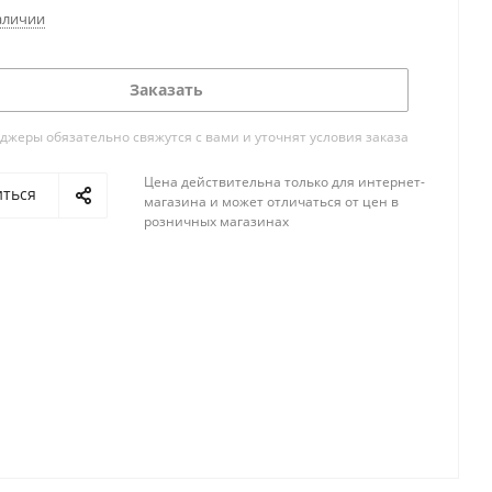
аличии
Заказать
жеры обязательно свяжутся с вами и уточнят условия заказа
Цена действительна только для интернет-
иться
магазина и может отличаться от цен в
розничных магазинах