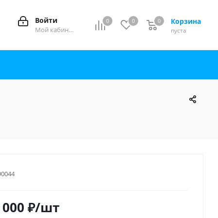
Войти
Корзина
0
0
0
0
Мой кабинет
пуста
90044
 000
₽
/шт