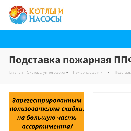
Подставка пожарная ПП
Главная
-
Системы умного дома
-
Пожарные датчики
-
Подставк