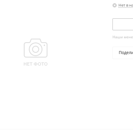
Нет в н
Наши менед
Подел