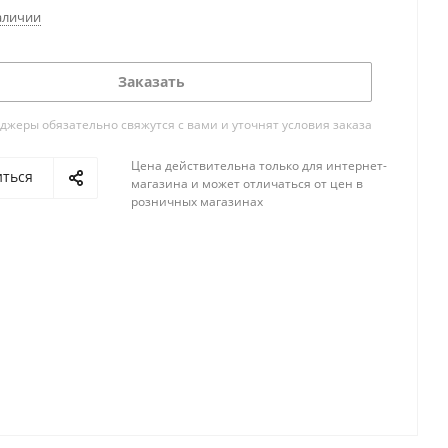
аличии
Заказать
жеры обязательно свяжутся с вами и уточнят условия заказа
Цена действительна только для интернет-
иться
магазина и может отличаться от цен в
розничных магазинах