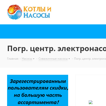
Погр. центр. электронасос
Главная
-
Насосы
-
Скважинные насосы
-
Погр. центр. электрона