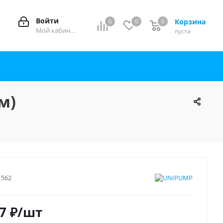
Войти
Корзина
0
0
0
0
Мой кабинет
пуста
м)
1562
7
₽
/шт