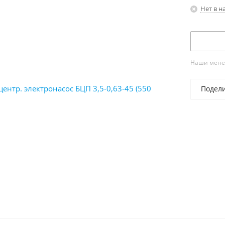
Нет в н
Наши менед
Подел