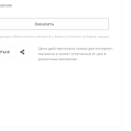
аличии
Заказать
жеры обязательно свяжутся с вами и уточнят условия заказа
Цена действительна только для интернет-
иться
магазина и может отличаться от цен в
розничных магазинах