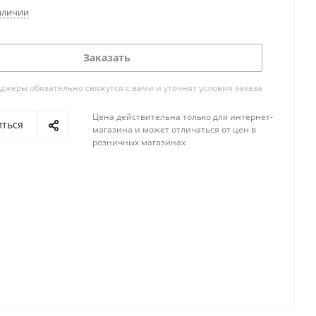
аличии
Заказать
жеры обязательно свяжутся с вами и уточнят условия заказа
Цена действительна только для интернет-
иться
магазина и может отличаться от цен в
розничных магазинах