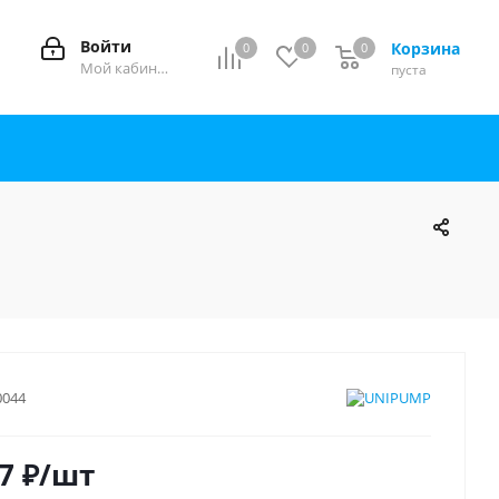
Войти
Корзина
0
0
0
0
Мой кабинет
пуста
0044
7
₽
/шт