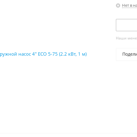
Нет в н
Наши менед
Подел