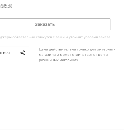
аличии
Заказать
жеры обязательно свяжутся с вами и уточнят условия заказа
Цена действительна только для интернет-
иться
магазина и может отличаться от цен в
розничных магазинах