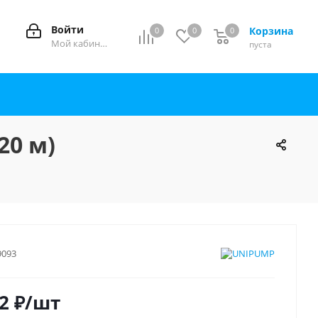
Войти
Корзина
0
0
0
0
Мой кабинет
пуста
20 м)
9093
2
₽
/шт