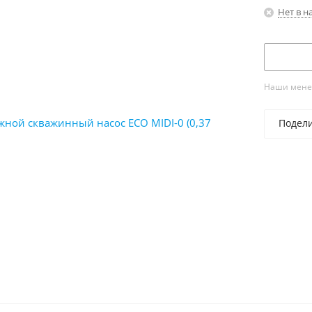
Нет в н
Наши менед
Подел