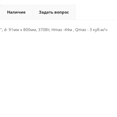
Наличие
Задать вопрос
", d- 91мм х 800мм, 370Вт, Нmax -44м , Qmax - 3 куб.м/ч