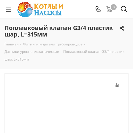
0
Поплавковый клапан G3/4 пластик
шар, L=315мм
Главная
-
Фитинги и детали трубопроводов
-
Датчики уровня механические
-
Поплавковый клапан G3/4 пластик
шар, L=315мм