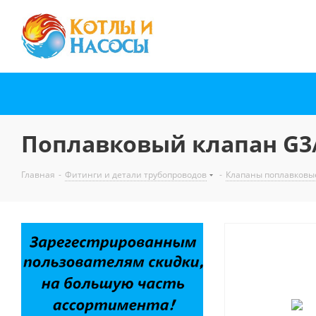
Поплавковый клапан G3
Главная
-
Фитинги и детали трубопроводов
-
Клапаны поплавковы