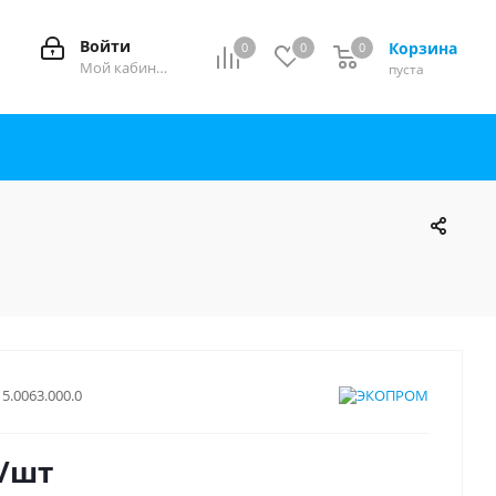
Войти
Корзина
0
0
0
0
Мой кабинет
пуста
15.0063.000.0
/шт