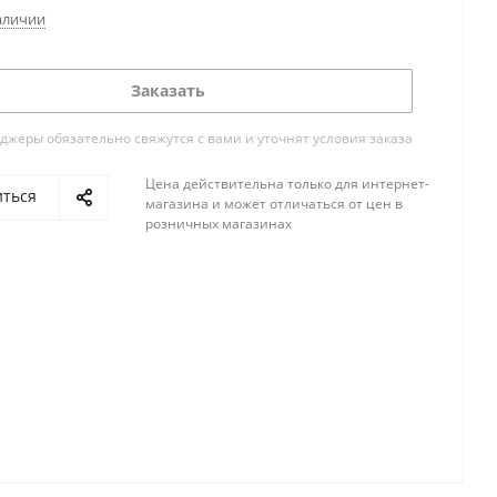
аличии
Заказать
жеры обязательно свяжутся с вами и уточнят условия заказа
Цена действительна только для интернет-
иться
магазина и может отличаться от цен в
розничных магазинах