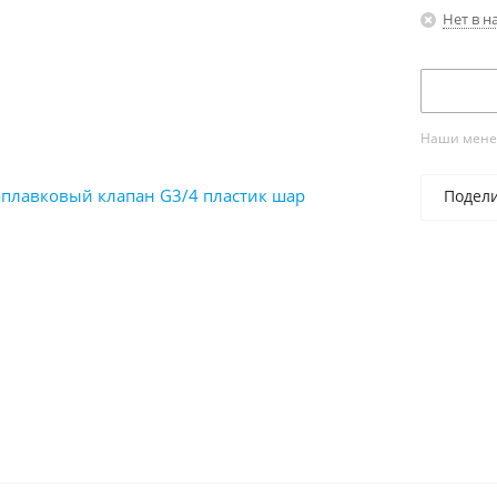
Нет в н
Наши менед
Подел