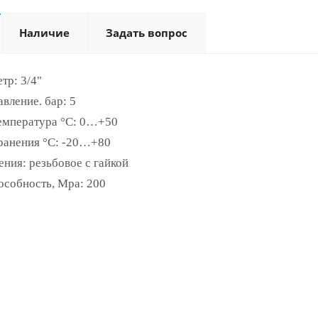
Наличие
Задать вопрос
тр: 3/4"
вление. бар: 5
емпература °С: 0…+50
ранения °С: -20…+80
ения: резьбовое с гайкой
особность, Mpa: 200