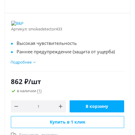
Артикул:
smokedetector433
Высокая чувствительность
Раннее предупреждение (защита от ущерба)
универсальная частота 433 мгц
Подробнее
дальность сигнала до 100м
Питание 9 V от батарейки типа LR6 ("крона")
862
₽
/шт
Срок замены батарейки 1-3 года
в наличии
(1)
В корзину
Купить в 1 клик
Рассчитать доставку