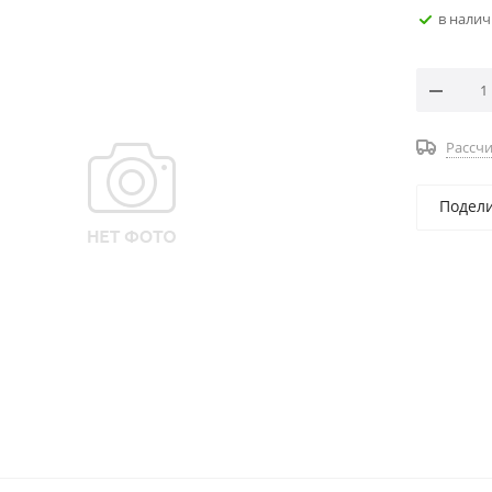
в нали
Рассчи
Подел