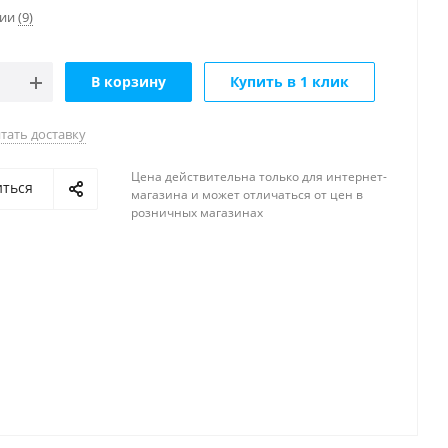
чии
(9)
В корзину
Купить в 1 клик
тать доставку
Цена действительна только для интернет-
иться
магазина и может отличаться от цен в
розничных магазинах