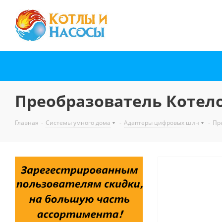
Преобразователь Котело
Главная
-
Системы умного дома
-
Адаптеры цифровых шин
-
Пр