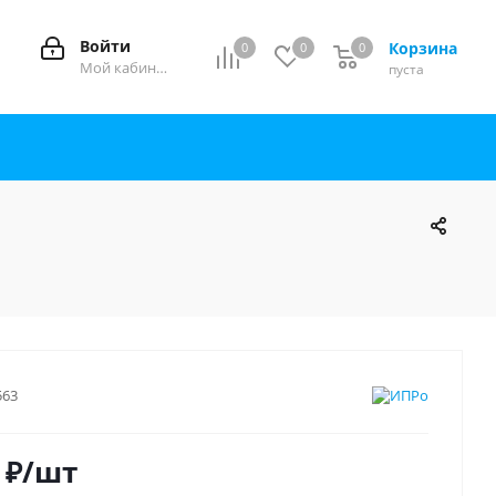
Войти
Корзина
0
0
0
0
Мой кабинет
пуста
563
₽
/шт