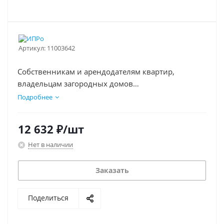
Артикул:
11003642
Собственникам и арендодателям квартир,
владельцам загородных домов
Хозяевам офисных помещений и складов.
Подробнее
12 632
₽
/шт
Нет в наличии
Заказать
Поделиться