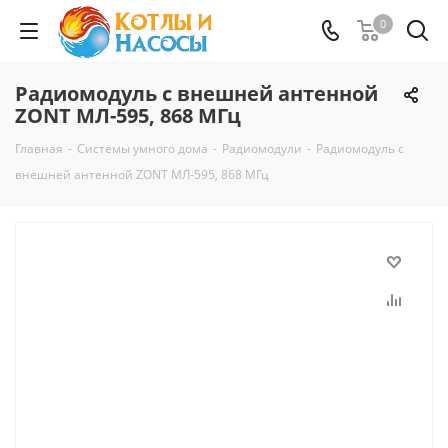
0
Радиомодуль c внешней антенной
ZONT МЛ-595, 868 МГц
Главная
-
Системы умного дома
-
Радиомодули
-
Радиомодуль c
внешней антенной ZONT МЛ-595, 868 МГц