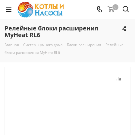
0
Релейные блоки расширения
MyHeat RL6
Главная
-
Системы умного дома
-
Блоки расширения
-
Релейные
блоки расширения MyHeat RL6