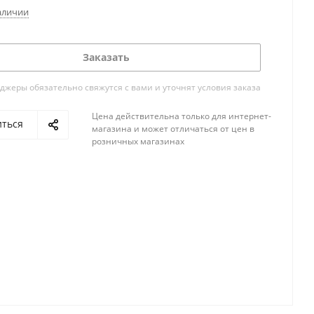
аличии
Заказать
жеры обязательно свяжутся с вами и уточнят условия заказа
Цена действительна только для интернет-
иться
магазина и может отличаться от цен в
розничных магазинах