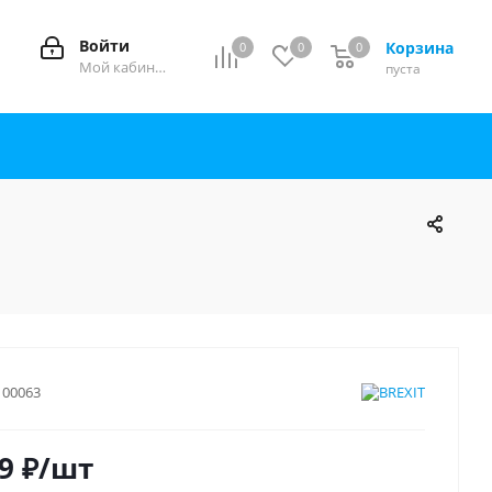
Войти
Корзина
0
0
0
0
Мой кабинет
пуста
100063
9
₽
/шт