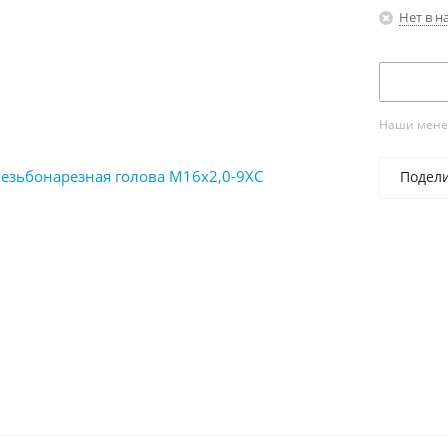
Нет в н
Наши менед
Подел