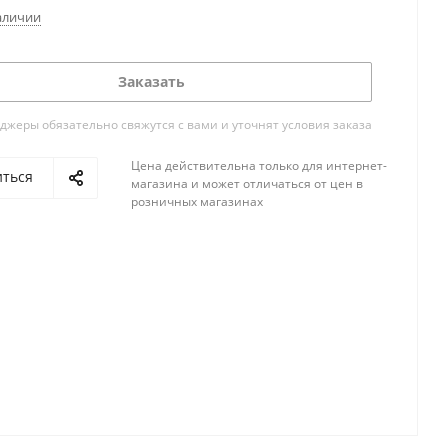
аличии
Заказать
жеры обязательно свяжутся с вами и уточнят условия заказа
Цена действительна только для интернет-
иться
магазина и может отличаться от цен в
розничных магазинах