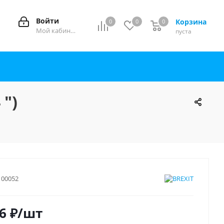
Войти
Корзина
0
0
0
0
Мой кабинет
пуста
 ")
100052
6
₽
/шт