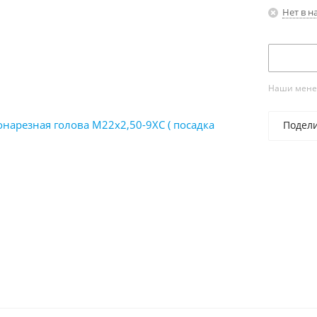
Нет в н
Наши менед
Подел