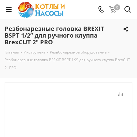
0
Резбонарезные головка BREXIT
BSPT 1/2” для ручного клуппа
BrexCUT 2" PRO
Главная
-
Инструмент
-
Резьбонарезное оборудование
-
Резбонарезные головка BREXIT BSPT 1/2” для ручного клуппа BrexCUT
2" PRO