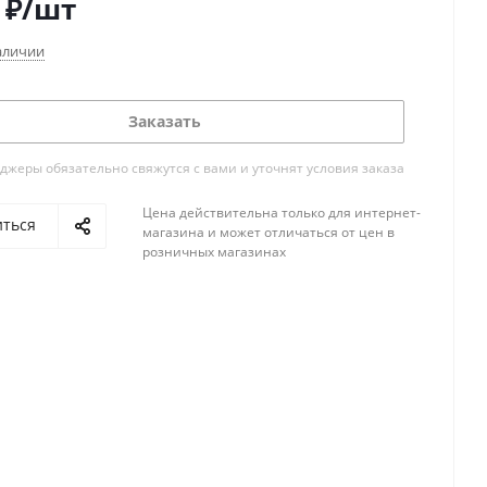
₽
/шт
аличии
Заказать
жеры обязательно свяжутся с вами и уточнят условия заказа
Цена действительна только для интернет-
иться
магазина и может отличаться от цен в
розничных магазинах