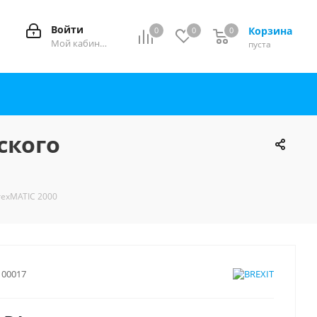
Войти
Корзина
0
0
0
0
Мой кабинет
пуста
ского
rexMATIC 2000
100017