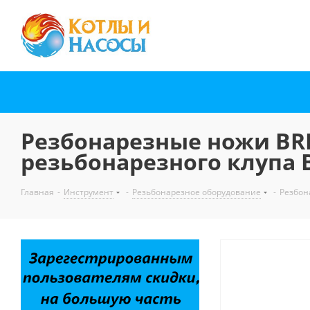
Резбонарезные ножи BRE
резьбонарезного клупа 
Главная
-
Инструмент
-
Резьбонарезное оборудование
-
Резбон