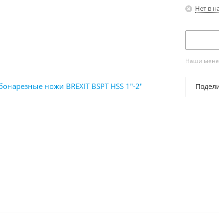
Нет в н
Наши менед
Подел