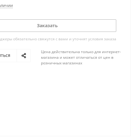
аличии
Заказать
жеры обязательно свяжутся с вами и уточнят условия заказа
Цена действительна только для интернет-
иться
магазина и может отличаться от цен в
розничных магазинах