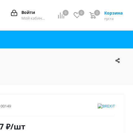
Войти
Корзина
0
0
0
0
Мой кабинет
пуста
100149
7
₽
/шт