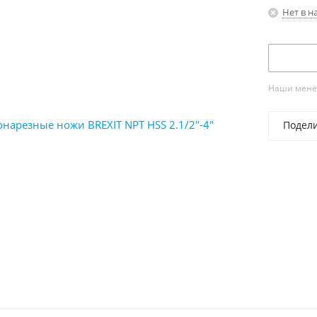
Нет в н
Наши менед
Подел