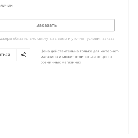
аличии
Заказать
жеры обязательно свяжутся с вами и уточнят условия заказа
Цена действительна только для интернет-
иться
магазина и может отличаться от цен в
розничных магазинах