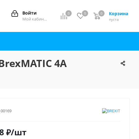
Войти
Корзина
0
0
0
0
Мой кабинет
пуста
 BrexMATIC 4A
100169
8
₽
/шт