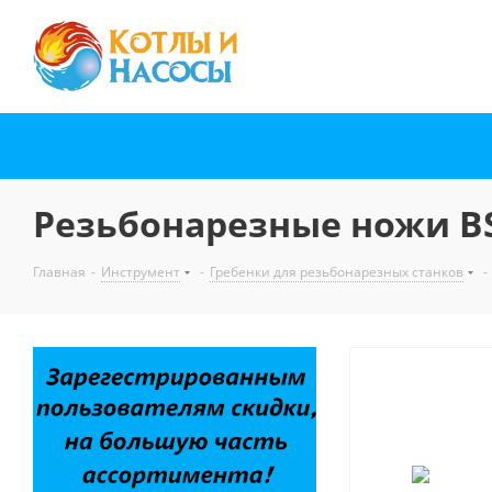
Резьбонарезные ножи BSPT
Главная
-
Инструмент
-
Гребенки для резьбонарезных станков
-