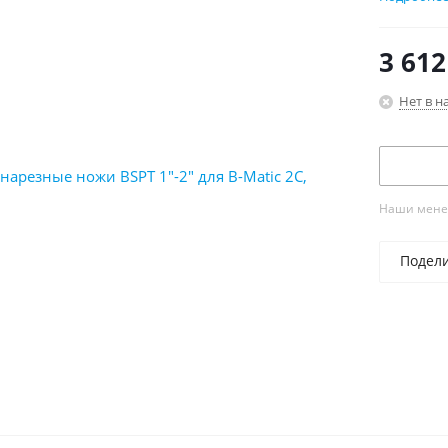
Описани
Диаметр, 
3 612
Диаметр,
Профиль,
Нет в н
Тип: SS
Тип резь
Наши менед
Подел