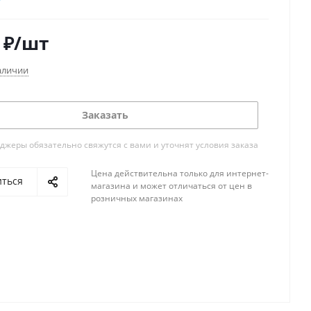
е: BrexMATIC 2C
мм: 26/34 - 50/60
₽
/шт
 дюйм: 1 - 2
 мм: 27x9,5
аличии
бы: BSPT
Заказать
жеры обязательно свяжутся с вами и уточнят условия заказа
Цена действительна только для интернет-
иться
магазина и может отличаться от цен в
розничных магазинах