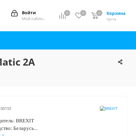
Войти
Корзина
0
0
0
0
Мой кабинет
пуста
atic 2A
100155
итель: BREXIT
ство: Беларусь
е
: 12 месяцев