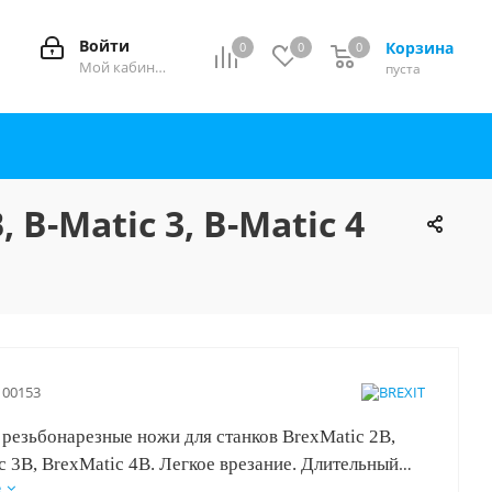
Войти
Корзина
0
0
0
0
Мой кабинет
пуста
 B-Matic 3, B-Matic 4
100153
резьбонарезные ножи для станков BrexMatic 2B,
c 3B, BrexMatic 4B. Легкое врезание. Длительный
е
жбы. Закаленная сталь HSS.