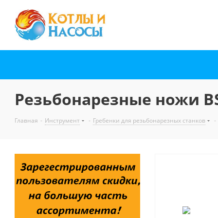
Резьбонарезные ножи BSPT 
Главная
-
Инструмент
-
Гребенки для резьбонарезных станков
-