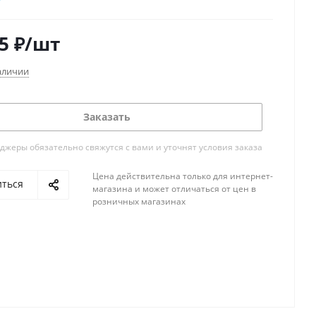
5
₽
/шт
аличии
Заказать
жеры обязательно свяжутся с вами и уточнят условия заказа
Цена действительна только для интернет-
иться
магазина и может отличаться от цен в
розничных магазинах