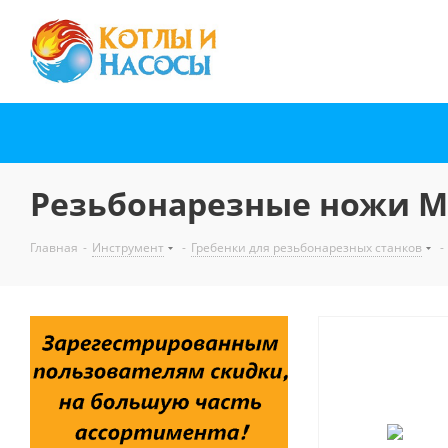
Резьбонарезные ножи M 1
Главная
-
Инструмент
-
Гребенки для резьбонарезных станков
-