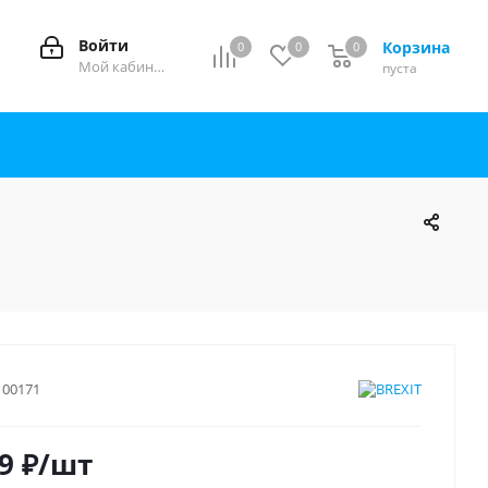
Войти
Корзина
0
0
0
0
Мой кабинет
пуста
100171
9
₽
/шт