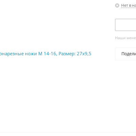
Нет в н
Наши менед
Подел