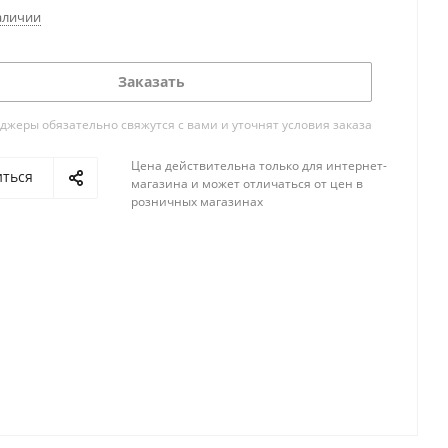
аличии
Заказать
жеры обязательно свяжутся с вами и уточнят условия заказа
Цена действительна только для интернет-
иться
магазина и может отличаться от цен в
розничных магазинах