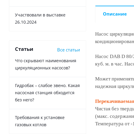
Описание
Участвовали в выставке
26.10.2024
Насос циркуляц
кондиционировани
Статьи
Все статьи
Насос DAB D 80/2
Что скрывают наименования
куб. м. в час. Н
циркуляционных насосов?
Может применяться
Гидробак – слабое звено. Какая
надежная циркуля
насосная станция обходится
без него?
Перекачиваемая
Чистая без тверд
(макс. содержани
Требования к установке
Температура от -1
газовых котлов