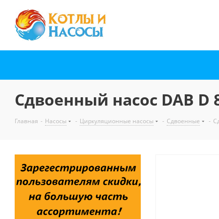
Сдвоенный насос DAB D 
Главная
-
Насосы
-
Циркуляционные насосы
-
Сдвоенные
-
С