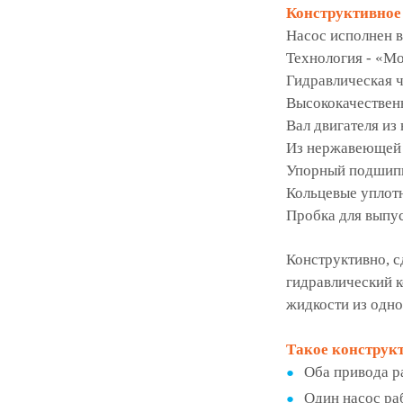
Конструктивное
Насос исполнен в
Технология - «М
Гидравлическая ч
Высококачественн
Вал двигателя и
Из нержавеющей с
Упорный подшипн
Кольцевые уплот
Пробка для выпус
Конструктивно, с
гидравлический к
жидкости из одно
Такое конструкт
Оба привода р
Один насос ра