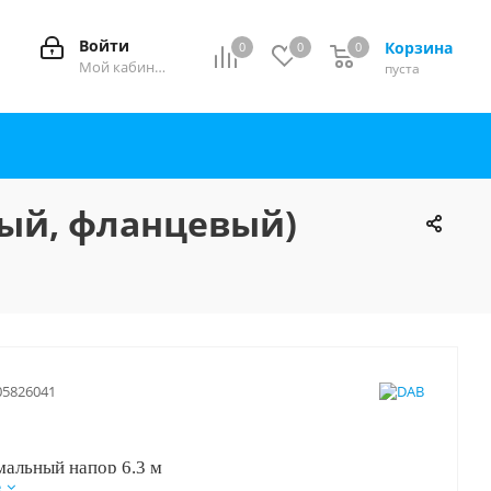
Войти
Корзина
0
0
0
0
Мой кабинет
пуста
ный, фланцевый)
05826041
мальный напор 6.3 м
е