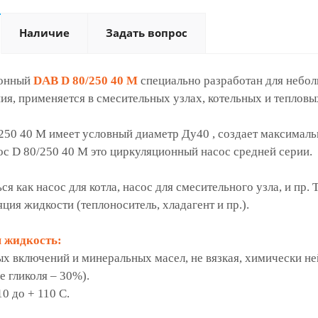
Наличие
Задать вопрос
ионный
DAB D 80/250 40 M
специально разработан для небол
я, применяется в смесительных узлах, котельных и тепловы
50 40 M имеет условный диаметр Ду40 , создает максималь
асос D 80/250 40 M это циркуляционный насос средней серии.
 как насос для котла, насос для смесительного узла, и пр. 
ция жидкости (теплоноситель, хладагент и пр.).
 жидкость:
ых включений и минеральных масел, не вязкая, химически н
е гликоля – 30%).
0 до + 110 С.