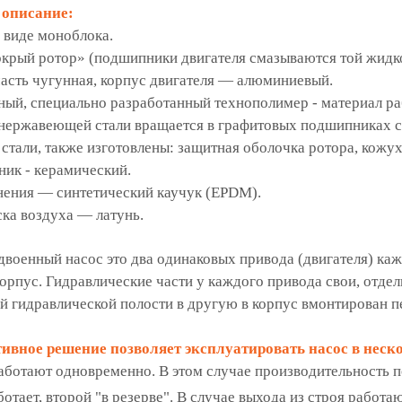
 описание:
 виде моноблока.
окрый ротор» (подшипники двигателя смазываются той жидк
асть чугунная, корпус двигателя — алюминиевый.
ый, специально разработанный технополимер - материал ра
з нержавеющей стали вращается в графитовых подшипниках 
тали, также изготовлены: защитная оболочка ротора, кожух
ик - керамический.
нения — синтетический каучук (EPDM).
ка воздуха — латунь.
двоенный насос это два одинаковых привода (двигателя) ка
орпус. Гидравлические части у каждого привода свои, отдел
й гидравлической полости в другую в корпус вмонтирован п
ивное решение позволяет эксплуатировать насос в неск
аботают одновременно. В этом случае производительность п
ботает, второй "в резерве". В случае выхода из строя рабо