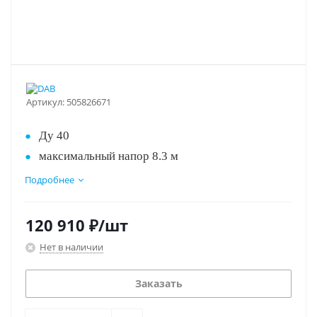
Артикул:
505826671
Ду 40
максимальный напор 8.3 м
максимальный расход 22 м3/час
Подробнее
Лучшее соотношение цена/качество!!!
монтажная длина 250 мм
сдвоенный насос
120 910
₽
/шт
режимов скорости 2
Нет в наличии
питание 400 В
Заказать