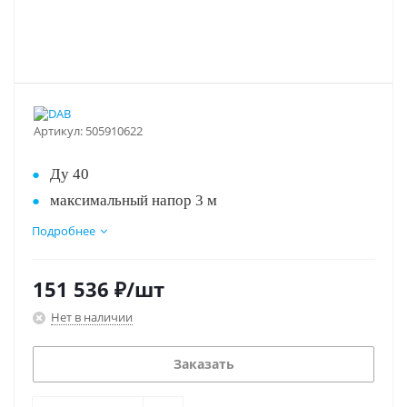
Артикул:
505910622
Ду 40
максимальный напор 3 м
монтажная длина 250 мм, 400 в
Подробнее
три скорости вращения
технология "мокрый ротор" (вращение на
151 536
₽
/шт
подшипниках скольжения, которые
Нет в наличии
смазываются перекачиваемой жидкостью).
Заказать