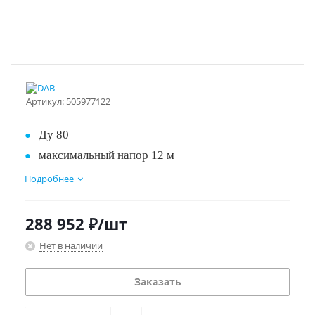
Артикул:
505977122
Ду 80
максимальный напор 12 м
монтажная длина 360 мм, 400 в
Подробнее
три скорости вращения
технология "мокрый ротор" (вращение на
288 952
₽
/шт
подшипниках скольжения, которые
Нет в наличии
смазываются перекачиваемой жидкостью).
Заказать