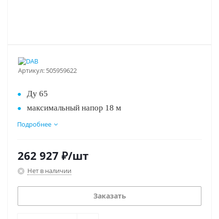
Артикул:
505959622
Ду 65
максимальный напор 18 м
монтажная длина 340 мм, 400 в
Подробнее
три скорости вращения
технология "мокрый ротор" (вращение на
262 927
₽
/шт
подшипниках скольжения, которые
Нет в наличии
смазываются перекачиваемой жидкостью).
Заказать