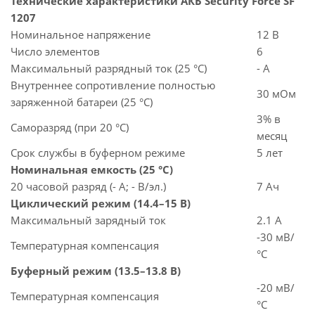
Технические характеристики АКБ Security Force SF
1207
Номинальное напряжение
12 В
Число элементов
6
Максимальный разрядный ток (25 °С)
- А
Внутреннее сопротивление полностью
30 мОм
заряженной батареи (25 °С)
3% в
Саморазряд (при 20 °С)
месяц
Срок службы в буферном режиме
5 лет
Номинальная емкость (25 °С)
20 часовой разряд (- А; - В/эл.)
7 Ач
Циклический режим (14.4–15 В)
Максимальный зарядный ток
2.1 А
-30 мВ/
Температурная компенсация
°С
Буферный режим (13.5–13.8 В)
-20 мВ/
Температурная компенсация
°С