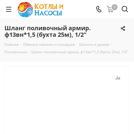
0
Шланг поливочный армир.
ф13вн*1,5 (бухта 25м), 1/2"
Главная
-
Обвязка скважин и колодцев
-
Шланги и рукава
-
Поливочные
-
Шланг поливочный армир. ф13вн*1,5 (бухта 25м), 1/2"