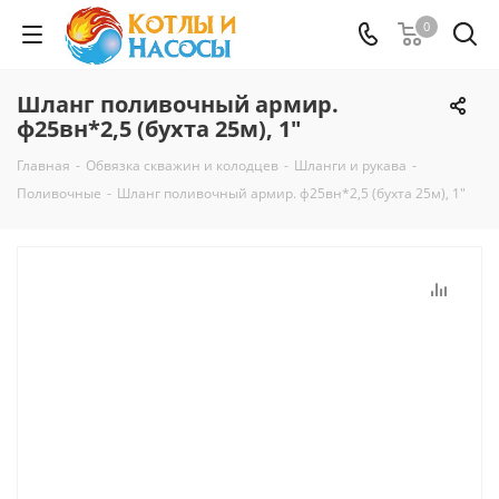
0
Шланг поливочный армир.
ф25вн*2,5 (бухта 25м), 1"
Главная
-
Обвязка скважин и колодцев
-
Шланги и рукава
-
Поливочные
-
Шланг поливочный армир. ф25вн*2,5 (бухта 25м), 1"