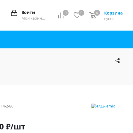
Войти
Корзина
0
0
0
0
Мой кабинет
пуста
Н 4-2-86
0
₽
/шт