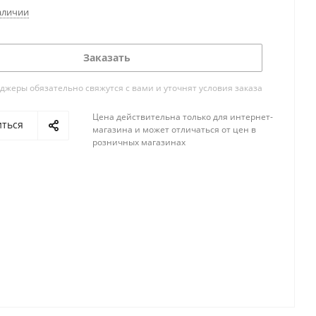
аличии
Заказать
жеры обязательно свяжутся с вами и уточнят условия заказа
Цена действительна только для интернет-
иться
магазина и может отличаться от цен в
розничных магазинах