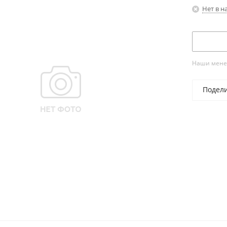
Нет в н
Наши менед
Подел