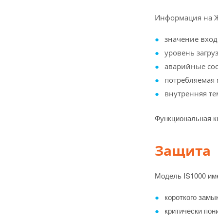
Информация на Ж
значение вход
уровень загруз
аварийные соо
потребляемая 
внутренняя те
Функциональная к
Защита
Модель IS1000 им
короткого замык
критически пон