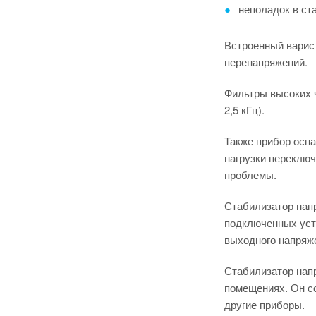
неполадок в ст
Встроенный варист
перенапряжений.
Фильтры высоких ч
2,5 кГц).
Также прибор осна
нагрузки переключ
проблемы.
Стабилизатор нап
подключенных устр
выходного напряже
Стабилизатор нап
помещениях. Он с
другие приборы.