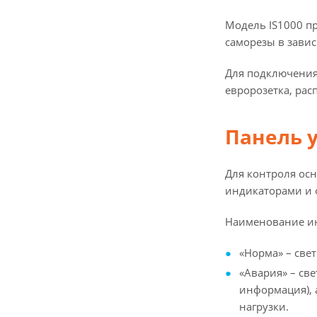
Модель IS1000 п
саморезы в завис
Для подключения 
евророзетка, рас
Панель 
Для контроля ос
индикаторами и 
Наименование и
«Норма» – све
«Авария» – св
информация), 
нагрузки.