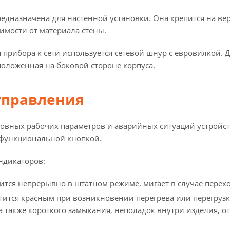
редназначена для настенной установки. Она крепится на в
имости от материала стены.
прибора к сети используется сетевой шнур с евровилкой. 
положенная на боковой стороне корпуса.
управления
новных рабочих параметров и аварийных ситуаций устройс
функциональной кнопкой.
ндикаторов:
тится непрерывно в штатном режиме, мигает в случае перех
етится красным при возникновении перегрева или перегрузк
а также короткого замыкания, неполадок внутри изделия, 