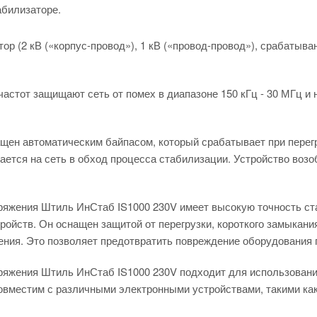
абилизаторе.
ор (2 кВ («корпус-провод»), 1 кВ («провод-провод»), срабатыв
астот защищают сеть от помех в диапазоне 150 кГц - 30 МГц и 
щен автоматическим байпасом, который срабатывает при перегр
ается на сеть в обход процесса стабилизации. Устройство воз
ряжения Штиль ИнСтаб IS1000 230V имеет высокую точность ст
ойств. Он оснащен защитой от перегрузки, короткого замыкани
ния. Это позволяет предотвратить повреждение оборудования п
ряжения Штиль ИнСтаб IS1000 230V подходит для использования
овместим с различными электронными устройствами, такими как