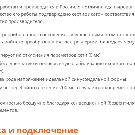
работан и производится в России, он отлично адаптирован
чество его работы подтверждено сертификатом соответствия
тия производителя.
ектроприбор нового поколения с улучшенными возможностям
 двойного преобразования электроэнергии, благодаря чему
ирует на отклонения параметров сети (0 мс);
бесступенчатую и непрерывную стабилизацию входного напр
);
 выходе напряжение идеальной синусоидальной формы;
ку бесперебойно в течение 200 мс в случае кратковременно
 полностью бесшумно благодаря конвекционной (безвентиля
ементов.
ка и подключение