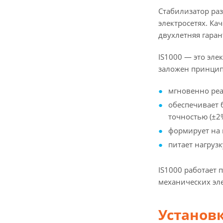
Стабилизатор раз
электросетях. Ка
двухлетняя гаран
IS1000 — это эл
заложен принцип
мгновенно реаг
обеспечивает 
точностью (±2%
формирует на
питает нагруз
IS1000 работает
механических эл
Установ