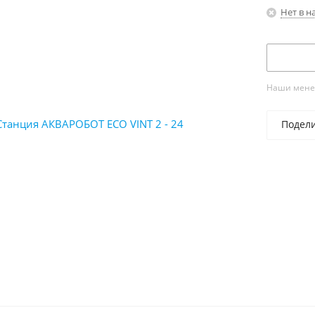
Нет в н
Наши менед
Подел