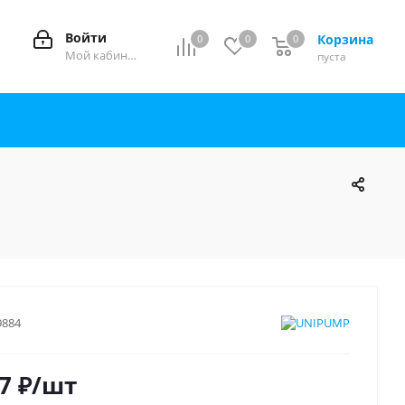
Войти
Корзина
0
0
0
0
Мой кабинет
пуста
9884
7
₽
/шт