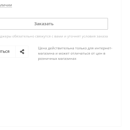
аличии
Заказать
жеры обязательно свяжутся с вами и уточнят условия заказа
Цена действительна только для интернет-
иться
магазина и может отличаться от цен в
розничных магазинах