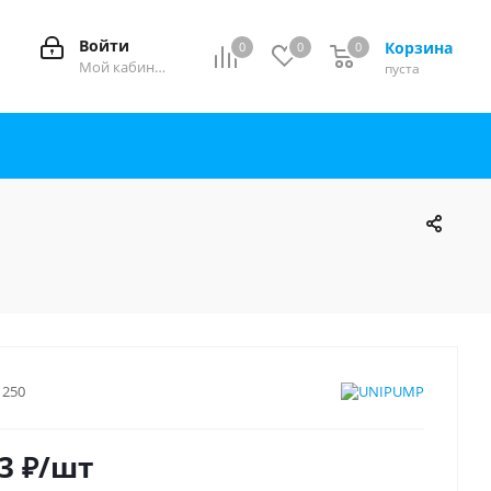
Войти
Корзина
0
0
0
0
Мой кабинет
пуста
1250
3
₽
/шт