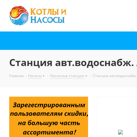
Станция авт.водоснабж.
Главная
-
Насосы
-
Насосные станции
-
Станция авт.водоснабж