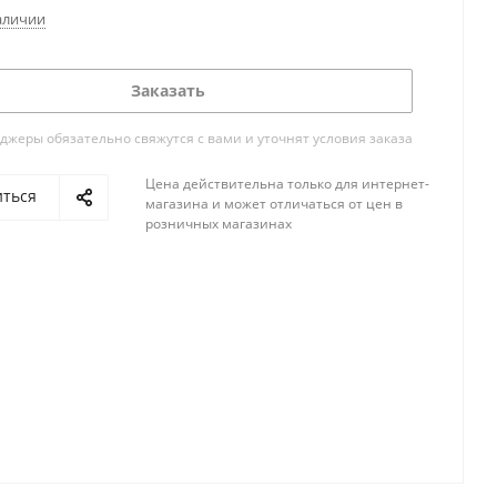
аличии
Заказать
жеры обязательно свяжутся с вами и уточнят условия заказа
Цена действительна только для интернет-
иться
магазина и может отличаться от цен в
розничных магазинах