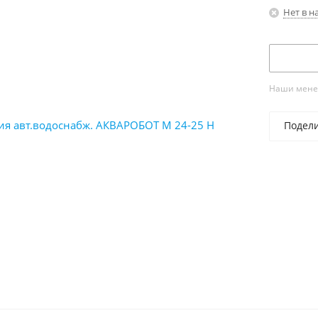
Нет в н
Наши менед
Подел