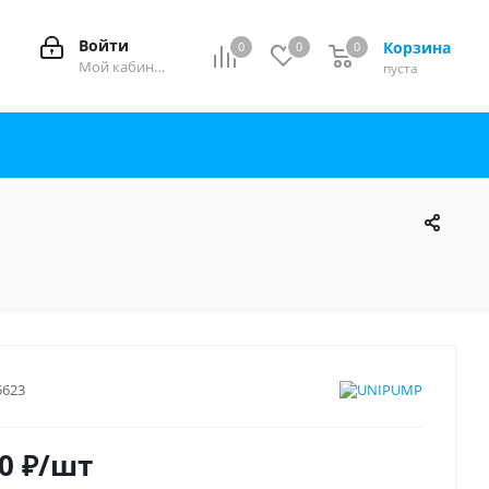
Войти
Корзина
0
0
0
0
Мой кабинет
пуста
5623
0
₽
/шт