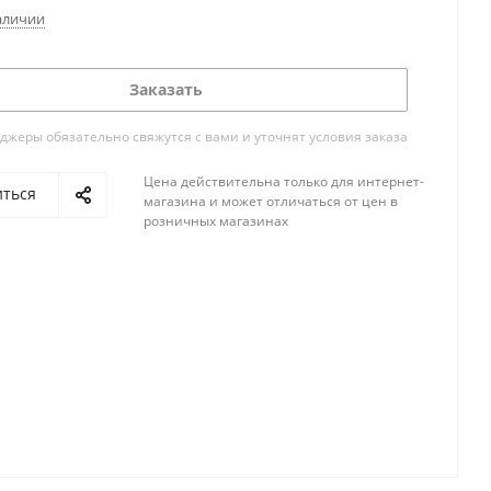
аличии
Заказать
жеры обязательно свяжутся с вами и уточнят условия заказа
Цена действительна только для интернет-
иться
магазина и может отличаться от цен в
розничных магазинах