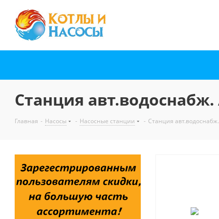
Станция авт.водоснабж.
Главная
-
Насосы
-
Насосные станции
-
Станция авт.водоснабж