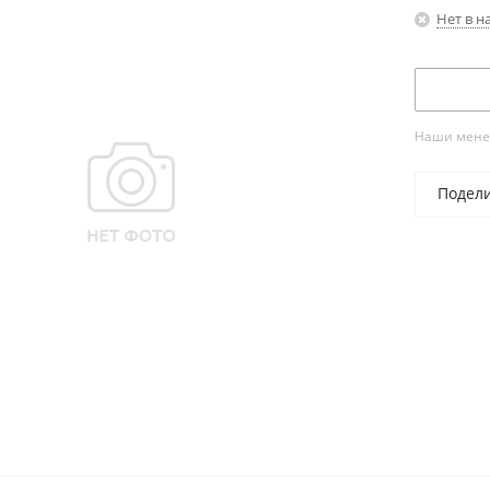
Нет в н
Наши менед
Подел