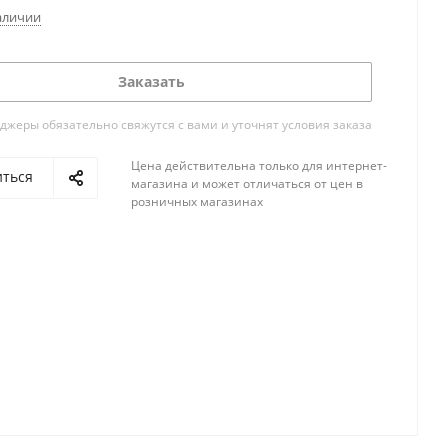
аличии
Заказать
жеры обязательно свяжутся с вами и уточнят условия заказа
Цена действительна только для интернет-
иться
магазина и может отличаться от цен в
розничных магазинах