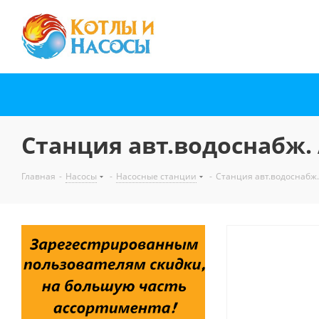
Станция авт.водоснабж.
Главная
-
Насосы
-
Насосные станции
-
Станция авт.водоснабж