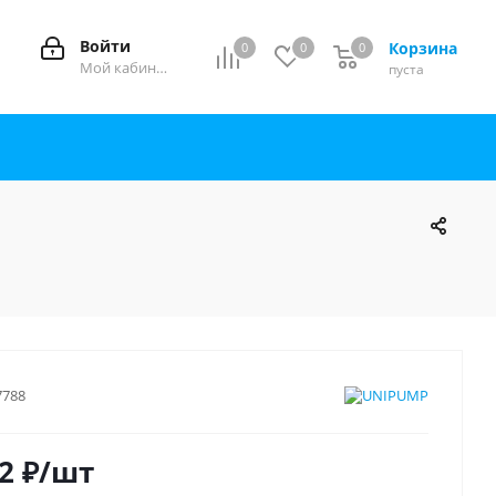
Войти
Корзина
0
0
0
0
Мой кабинет
пуста
7788
2
₽
/шт