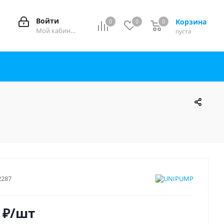
Войти
Корзина
0
0
0
0
Мой кабинет
пуста
2287
₽
/шт