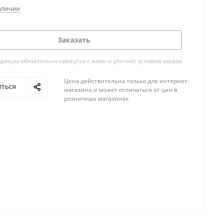
аличии
Заказать
жеры обязательно свяжутся с вами и уточнят условия заказа
Цена действительна только для интернет-
иться
магазина и может отличаться от цен в
розничных магазинах