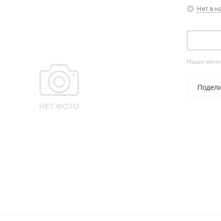
Нет в н
Наши менед
Подел