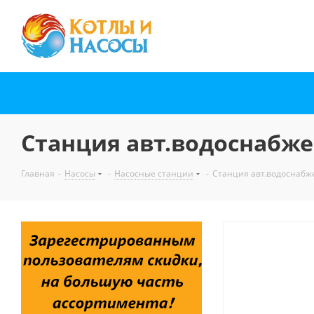
Станция авт.водоснабжен
Главная
-
Насосы
-
Насосные станции
-
Станция авт.водоснабже