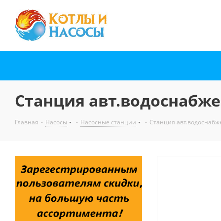
Станция авт.водоснабжен
Главная
-
Насосы
-
Насосные станции
-
Станция авт.водоснабже