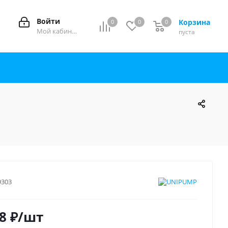
Войти
Корзина
0
0
0
0
Мой кабинет
пуста
9303
8
₽
/шт