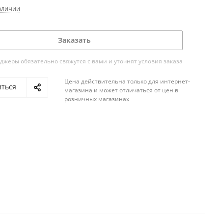
аличии
Заказать
жеры обязательно свяжутся с вами и уточнят условия заказа
Цена действительна только для интернет-
иться
магазина и может отличаться от цен в
розничных магазинах