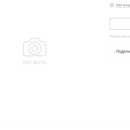
Нет в н
Наши менед
Подел