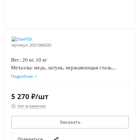
Артикул:
2021080020
Вес: 20 кг, 10 кг
Металлы: медь, латунь, нержавеющая сталь,
алюминий, сплавы легких металлов, сталь
Подробнее
5 270
₽
/шт
Нет в наличии
Заказать
Поделиться