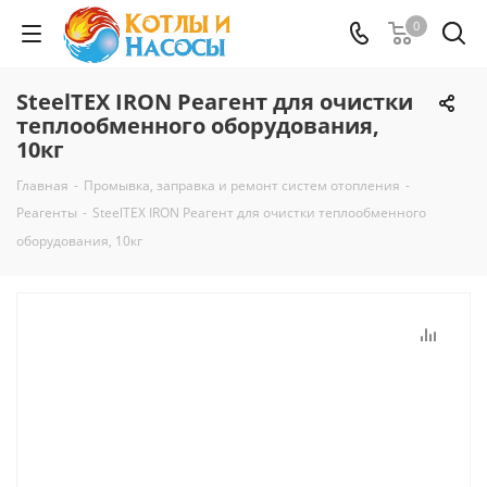
0
SteelTEX IRON Реагент для очистки
теплообменного оборудования,
10кг
Главная
-
Промывка, заправка и ремонт систем отопления
-
Реагенты
-
SteelTEX IRON Реагент для очистки теплообменного
оборудования, 10кг