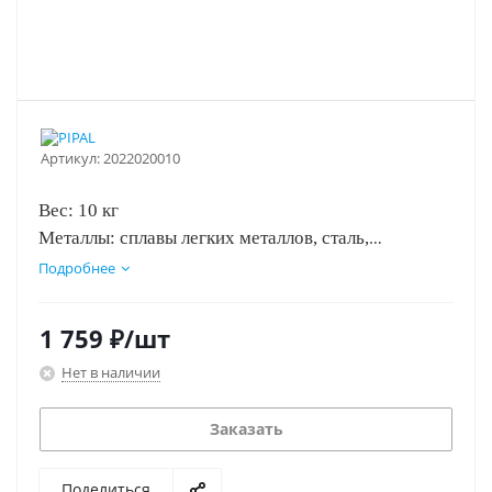
Артикул:
2022020010
Вес:
10 кг
Металлы:
сплавы легких металлов, сталь,
алюминий, медь, нержавеющая сталь, латунь,
Подробнее
эмалированные поверхности, оцинкованные
поверхности, чугун
1 759
₽
/шт
Концентрация с водой:
1:10
Нет в наличии
Заказать
Поделиться