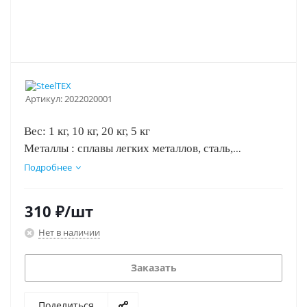
Артикул:
2022020001
Вес: 1 кг, 10 кг, 20 кг, 5 кг
Металлы : сплавы легких металлов, сталь,
алюминий, медь, нержавеющая сталь, латунь,
Подробнее
эмалированные поверхности, оцинкованные
поверхности, чугун
310
₽
/шт
Концентрация с водой: 1:10
Нет в наличии
Заказать
Поделиться