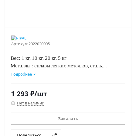
Артикул:
2022020005
Вес: 1 кг, 10 кг, 20 кг, 5 кг
Металлы : сплавы легких металлов, сталь,
алюминий, медь, нержавеющая сталь, латунь,
Подробнее
эмалированные поверхности, оцинкованные
поверхности, чугун
1 293
₽
/шт
Концентрация с водой: 1:10
Нет в наличии
Заказать
Поделиться