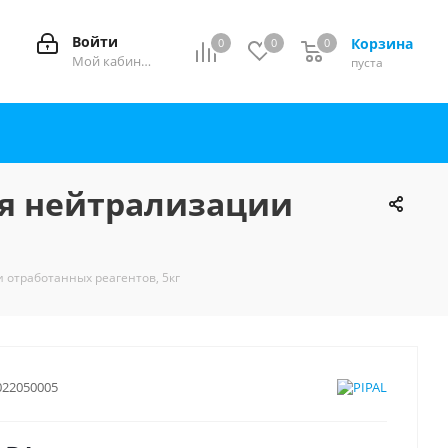
Войти
Корзина
0
0
0
0
Мой кабинет
пуста
для нейтрализации
и отработанных реагентов, 5кг
022050005