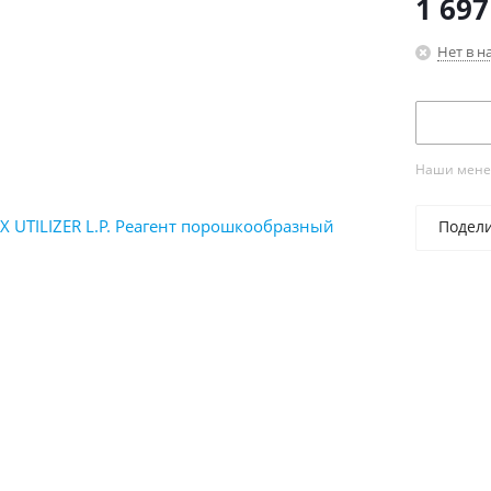
1 697
Нет в н
Наши менед
Подел