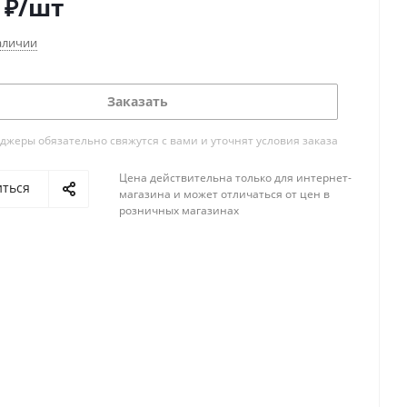
₽
/шт
аличии
Заказать
жеры обязательно свяжутся с вами и уточнят условия заказа
Цена действительна только для интернет-
иться
магазина и может отличаться от цен в
розничных магазинах