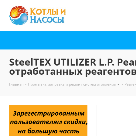
SteelTEX UTILIZER L.P. 
отработанных реагентов
Главная
-
Промывка, заправка и ремонт систем отопления
-
Реаге