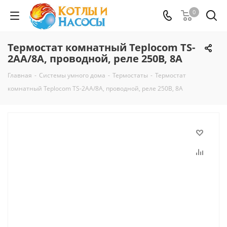
0
Термостат комнатный Teplocom TS-
2AA/8A, проводной, реле 250В, 8А
Главная
-
Системы умного дома
-
Термостаты
-
Термостат
комнатный Teplocom TS-2AA/8A, проводной, реле 250В, 8А