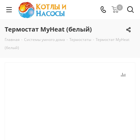
0
Термостат MyHeat (белый)
Главная
-
Системы умного дома
-
Термостаты
-
Термостат MyHeat
(белый)