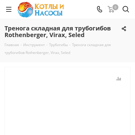
0
Тренога складная для трубогибов
Rothenberger, Virax, Seled
Главная
-
Инструмент
-
Трубогибы
-
Тренога складная для
трубогибов Rothenberger, Virax, Seled