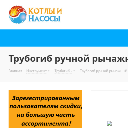
Трубогиб ручной рычажн
Главная
-
Инструмент
-
Трубогибы
-
Трубогиб ручной рычажный 