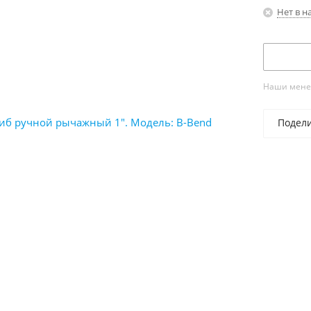
Нет в н
Наши менед
Подел