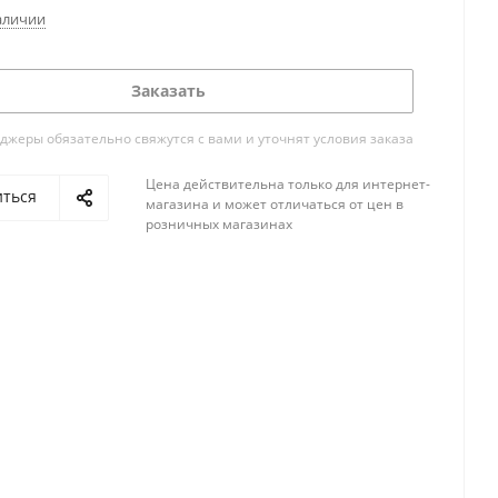
аличии
Заказать
жеры обязательно свяжутся с вами и уточнят условия заказа
Цена действительна только для интернет-
иться
магазина и может отличаться от цен в
розничных магазинах