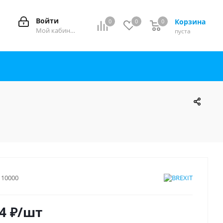
Войти
Корзина
0
0
0
0
Мой кабинет
пуста
110000
4
₽
/шт