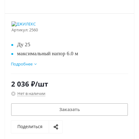
Артикул:
2560
Ду 25
максимальный напор 6.0 м
максимальный расход 3.5 куб. м./час
Подробнее
монтажная длина 180 мм
режимов скорости 3
2 036
₽
/шт
питание 230 В
Нет в наличии
Лучшая цена!!!
Заказать
Поделиться