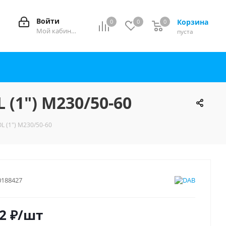
Войти
Корзина
0
0
0
0
Мой кабинет
пуста
(1") M230/50-60
 (1") M230/50-60
0188427
2
₽
/шт