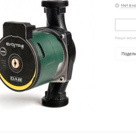
Нет в н
Наши менед
Подел