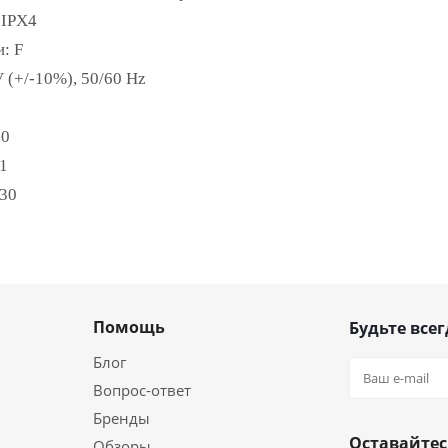
:
IPX4
и:
F
 (+/-10%), 50/60 Hz
80
1
30
Помощь
Будьте всег
Блог
Вопрос-ответ
Бренды
Оставайтес
Обзоры