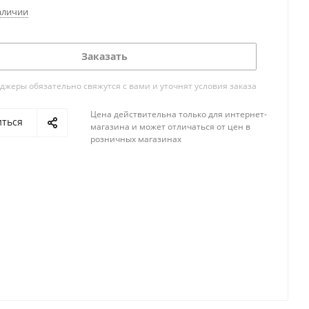
аличии
Заказать
жеры обязательно свяжутся с вами и уточнят условия заказа
Цена действительна только для интернет-
иться
магазина и может отличаться от цен в
розничных магазинах