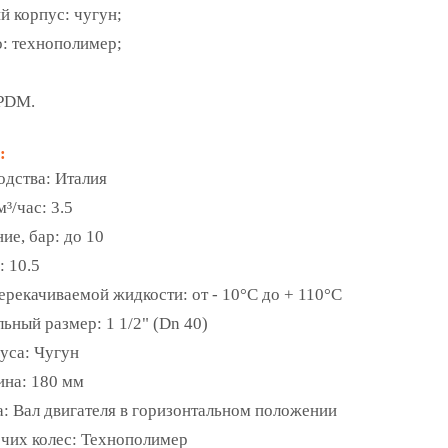
й корпус: чугун;
о: технополимер;
EPDM.
:
одства:
Италия
м³/час:
3.5
ние, бар:
до 10
м:
10.5
ерекачиваемой жидкости:
от - 10°С до + 110°С
льный размер:
1 1/2" (Dn 40)
пуса:
Чугун
ина:
180 мм
а:
Вал двигателя в горизонтальном положении
чих колес:
Технополимер