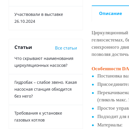
Описание
Участвовали в выставке
26.10.2024
Циркуляционный 
гелиосистемах, б
Статьи
синхронного дви
Все статьи
позволяя достичь
Что скрывают наименования
циркуляционных насосов?
Особенности DAB
Постановка вал
Гидробак – слабое звено. Какая
Присоединител
насосная станция обходится
Перекачиваемая
без него?
(гликоль макс.
Простое управ
Требования к установке
Подходит для 
газовых котлов
Материалы: